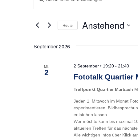
Suche
Schlüsselwort
eingeben.
und
Anstehend
Suche
Heute
Ansichten,
nach
Datum
Navigation
Veranstaltungen
wählen.
September 2026
Schlüsselwort.
2 September • 19:20
-
21:40
MI.
2
Fototalk Quartier
Treffpunkt Quartier Marbach
M
Jeden 1. Mittwoch im Monat Foto
experimentieren. Bildbesprechun
entstehen lassen.
Wer möchte kann bis maximal 10
aktuellen Treffen für das nächste
Alle wichtigen Infos über Klick au