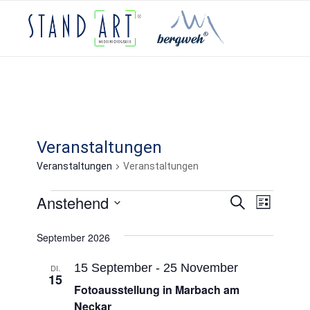
Veranstaltungen
Veranstaltungen
Veranstaltungen
Veran
Anstehend
Veranstaltungen
Veransta
Suche
Liste
Ansic
Datum
Suche
September 2026
Navig
wählen.
und
15 September
-
25 November
DI.
15
Ansichten
Fotoausstellung in Marbach am
Neckar