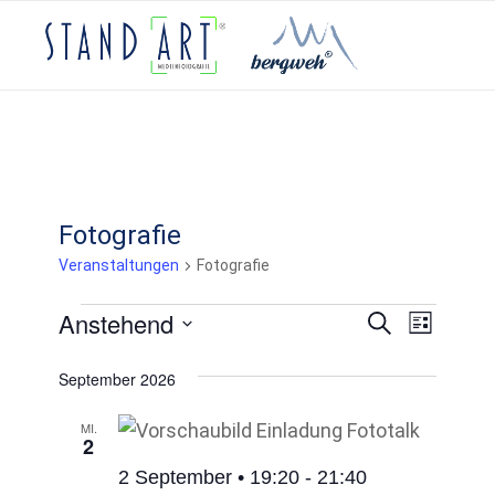
Fotografie
Veranstaltungen
Fotografie
Veran
Anstehend
Veranstaltungen
Veransta
Suche
Liste
Ansic
Datum
Suche
September 2026
Navig
wählen.
und
MI.
2
Ansichten
2 September • 19:20
-
21:40