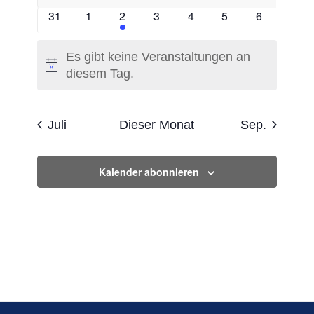
Veranstaltungen
Veranstaltungen
Veranstaltungen
Veranstaltungen
Veranstaltungen
Veranstaltungen
Veranstaltu
0
0
1
0
0
0
0
31
1
2
3
4
5
6
Veranstaltungen
Veranstaltungen
Veranstaltung
Veranstaltungen
Veranstaltungen
Veranstaltungen
Veranstalt
Es gibt keine Veranstaltungen an
Hinweis
diesem Tag.
Juli
Dieser Monat
Sep.
Kalender abonnieren