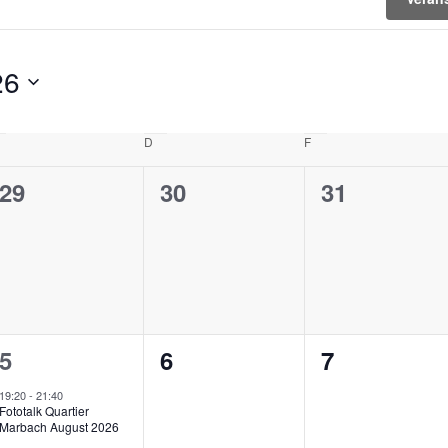
26
MITTWOCH
D
DONNERSTAG
F
FREITAG
0
0
0
29
30
31
en,
Veranstaltungen,
Veranstaltungen,
Veranstalt
1
0
0
5
6
7
en,
Veranstaltung,
Veranstaltungen,
Veranstalt
19:20
-
21:40
Fototalk Quartier
Marbach August 2026