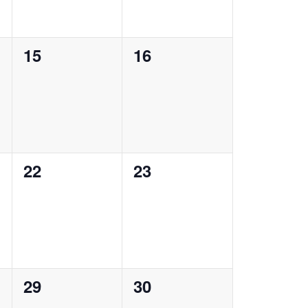
0
0
15
16
ungen,
Veranstaltungen,
Veranstaltungen,
0
0
22
23
ungen,
Veranstaltungen,
Veranstaltungen,
0
0
29
30