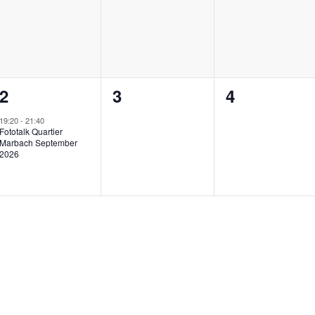
en,
Veranstaltungen,
Veranstaltungen,
Veranstalt
1
0
0
2
3
4
en,
Veranstaltung,
Veranstaltungen,
Veranstalt
19:20
-
21:40
Fototalk Quartier
Marbach September
2026