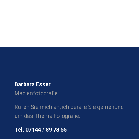
Barbara Esser
Medienfotografie
Rufen Sie mich an, ich berate Sie gerne rund
um das Thema Fotografie:
Tel. 07144 / 89 78 55