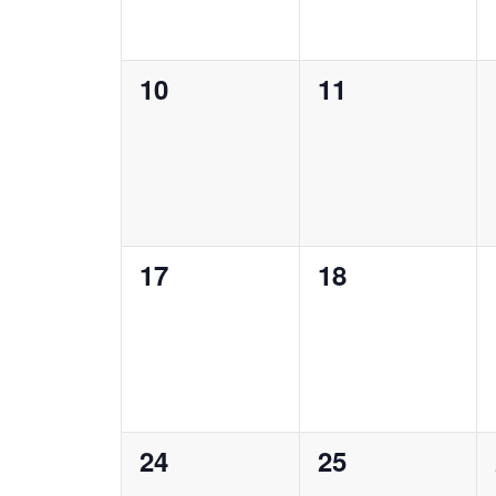
0
0
10
11
Veranstaltungen,
Veranstaltung
0
0
17
18
Veranstaltungen,
Veranstaltung
0
0
24
25