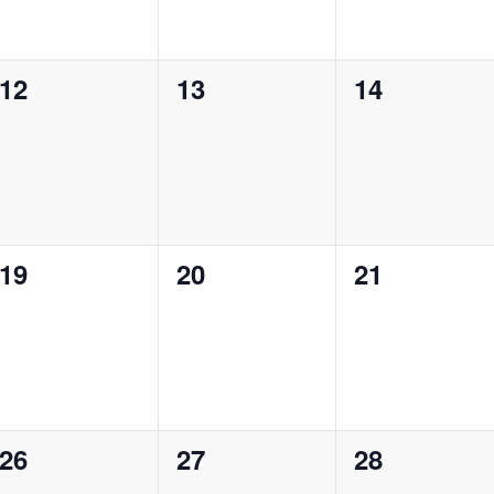
0
0
0
12
13
14
en,
Veranstaltungen,
Veranstaltungen,
Veranstalt
0
0
0
19
20
21
en,
Veranstaltungen,
Veranstaltungen,
Veranstalt
0
0
0
26
27
28